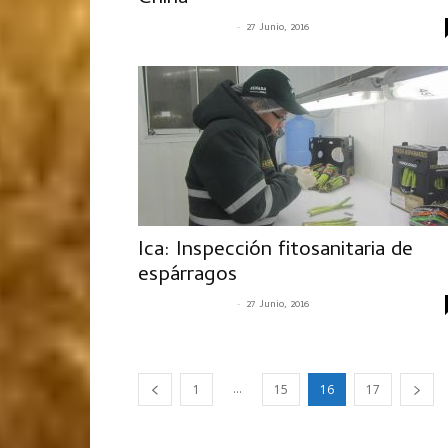
-
SENASACONTIGO
27 Junio, 2016
Ica: Inspección fitosanitaria de
espárragos
-
SENASACONTIGO
27 Junio, 2016
...
1
15
16
17