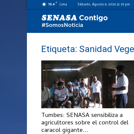
F
70.4
Lima
Sábado, Agosto 8, 2026 12:19 pm
SENASA
al
Etiqueta: Sanidad Vege
día
Tumbes: SENASA sensibiliza a
agricultores sobre el control del
caracol gigante...