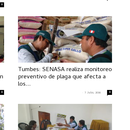
0
Tumbes: SENASA realiza monitoreo
en
preventivo de plaga que afecta a
los...
0
-
0
CRISTIAN ALEXANDER MACAVILCA MILLER
7 Julio, 2016