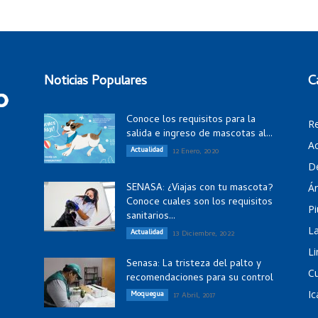
Noticias Populares
C
Conoce los requisitos para la
R
salida e ingreso de mascotas al...
Ac
Actualidad
12 Enero, 2020
D
SENASA: ¿Viajas con tu mascota?
Á
Conoce cuales son los requisitos
Pi
sanitarios...
La
Actualidad
13 Diciembre, 2022
Li
Senasa: La tristeza del palto y
C
recomendaciones para su control
Ic
Moquegua
17 Abril, 2017