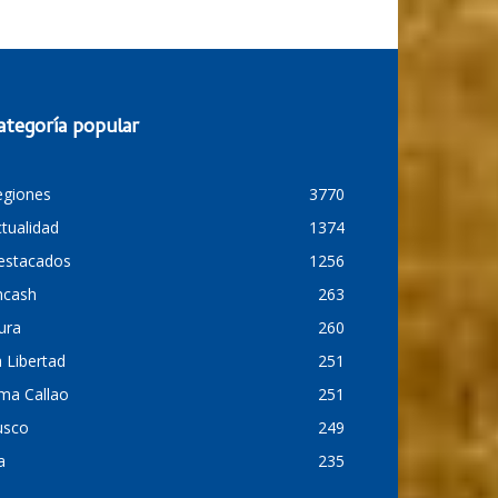
ategoría popular
egiones
3770
tualidad
1374
estacados
1256
ncash
263
ura
260
 Libertad
251
ma Callao
251
usco
249
a
235