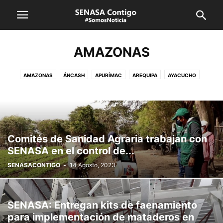
AMAZONAS
AMAZONAS
ÁNCASH
APURÍMAC
AREQUIPA
AYACUCHO
CAJAMARCA
CUSCO
HUANCAVELICA
HUÁNUCO
ICA
JUNÍN
LA LIBERTAD
LAMBAYEQUE
LIMA CALLAO
LORETO
MADRE DE DIOS
MOQUEGUA
PASCO
PIURA
PUNO
SAN MARTÍN
SENASA
TACNA
TUMBES
UCAYALI
VRAEM
Comités de Sanidad Agraria trabajan con
SENASA en el control de...
SENASACONTIGO
-
14 Agosto, 2023
SENASA: Entregan kits de faenamiento
para implementación de mataderos en