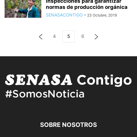
inspecciones para garantizar
normas de producción orgánica
SENASACONTIGO
-
23 Octubre, 2019
4
5
6
SOBRE NOSOTROS