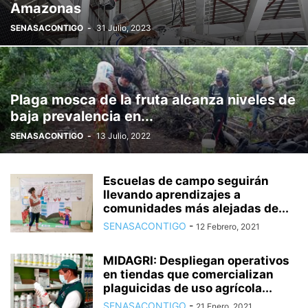
Amazonas
SENASACONTIGO
-
31 Julio, 2023
Plaga mosca de la fruta alcanza niveles de
baja prevalencia en...
SENASACONTIGO
-
13 Julio, 2022
Escuelas de campo seguirán
llevando aprendizajes a
comunidades más alejadas de...
SENASACONTIGO
-
12 Febrero, 2021
MIDAGRI: Despliegan operativos
en tiendas que comercializan
plaguicidas de uso agrícola...
SENASACONTIGO
-
21 Enero, 2021