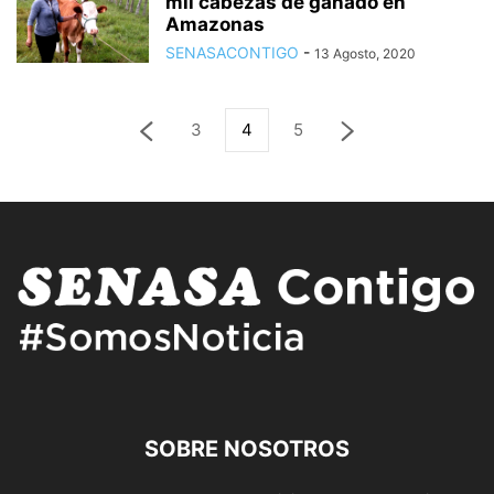
mil cabezas de ganado en
Amazonas
SENASACONTIGO
-
13 Agosto, 2020
3
4
5
SOBRE NOSOTROS