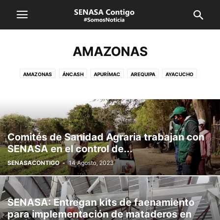
AMAZONAS
AMAZONAS
ÁNCASH
APURÍMAC
AREQUIPA
AYACUCHO
CAJAMARCA
CUSCO
HUANCAVELICA
HUÁNUCO
ICA
JUNÍN
LA LIBERTAD
LAMBAYEQUE
LIMA CALLAO
LORETO
MADRE DE DIOS
MOQUEGUA
PASCO
PIURA
PUNO
SAN MARTÍN
SENASA
TACNA
TUMBES
UCAYALI
VRAEM
Comités de Sanidad Agraria trabajan con
SENASA en el control de...
SENASACONTIGO
-
14 Agosto, 2023
SENASA: Entregan kits de faenamiento
para implementación de mataderos en