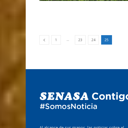
...
1
23
24
25
Al alcance de sus manos, las noticias sobre el