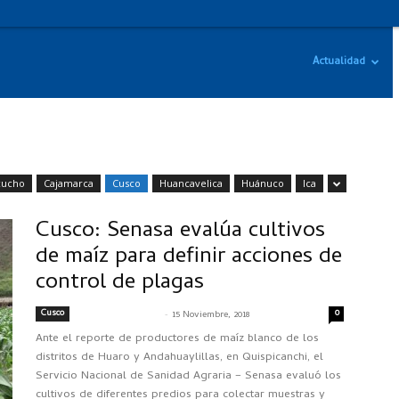
Actualidad
cucho
Cajamarca
Cusco
Huancavelica
Huánuco
Ica
Cusco: Senasa evalúa cultivos
de maíz para definir acciones de
control de plagas
Cusco
-
0
SENASACONTIGO
15 Noviembre, 2018
Ante el reporte de productores de maíz blanco de los
distritos de Huaro y Andahuaylillas, en Quispicanchi, el
Servicio Nacional de Sanidad Agraria – Senasa evaluó los
cultivos de diferentes predios para colectar muestras y