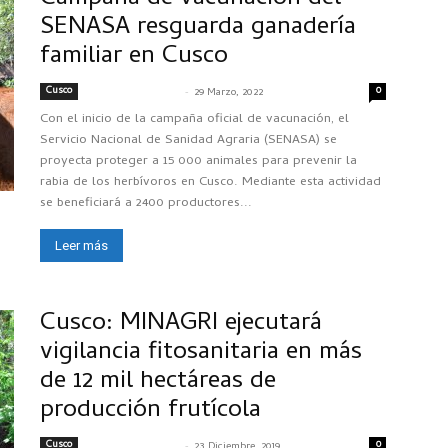
SENASA resguarda ganadería
familiar en Cusco
Cusco
-
0
SENASACONTIGO
29 Marzo, 2022
Con el inicio de la campaña oficial de vacunación, el
Servicio Nacional de Sanidad Agraria (SENASA) se
proyecta proteger a 15 000 animales para prevenir la
rabia de los herbívoros en Cusco. Mediante esta actividad
se beneficiará a 2400 productores...
Leer más
Cusco: MINAGRI ejecutará
vigilancia fitosanitaria en más
de 12 mil hectáreas de
producción frutícola
Cusco
-
0
SENASACONTIGO
23 Diciembre, 2019