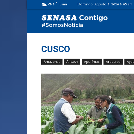
F
68.9
Lima
Domingo, Agosto 9, 2026 9:05 am
SENASA
al
CUSCO
Amazonas
Áncash
Apurímac
Arequipa
Aya
día