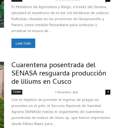
El Ministerio de Agricultura y Riego, a través del Senasa,
ejecutará el monitoreo de 12 mil 720 hectáreas de cultivos
frutícolas, situadas en las provincias de Quispicanchis y
Paruro, como medida fitosanitaria para controlar y
erradicar la mosca de...
Leer más
Cuarentena posentrada del
SENASA resguarda producción
de liliums en Cusco
Cusco
-
0
SENASACONTIGO
1 Diciembre, 2021
Con el objetivo de prevenir el ingreso de plagas no
presentes en el país, el Servicio Nacional de Sanidad
Agraria (SENASA) realiza el seguimiento de cuarentena
posentrada de bulbos de lilium sp. que fueron importados
desde Países Bajos para...