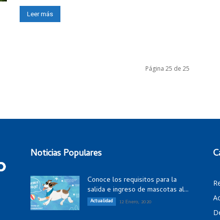
Leer más
Página 25 de 25
Noticias Populares
C
Conoce los requisitos para la
R
salida e ingreso de mascotas al...
Ac
Actualidad
12 Enero, 2020
D