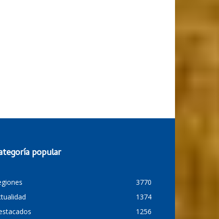
ategoría popular
egiones
3770
tualidad
1374
estacados
1256