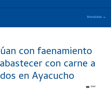
Actualidad
núan con faenamiento
 abastecer con carne a
ados en Ayacucho
5747