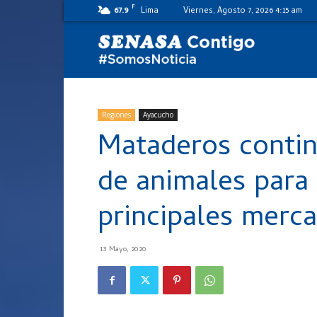
F
67.9
Lima
Viernes, Agosto 7, 2026 4:15 am
SENASA
al
Regiones
Ayacucho
Mataderos conti
día
de animales para
principales merc
13 Mayo, 2020