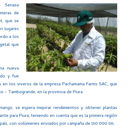
– Senasa
emeras de
el, que se
n lugares
erdo a los
getal que
una nueva
ado y fue
das en los viveros de la empresa Pachamama Farms SAC, que
o – Tambogrande, en la provincia de Piura.
mango, se espera mejorar rendimientos y obtener plantas
tante para Piura, teniendo en cuenta que es la primera región
país, con volúmenes enviados por campaña de 150 000 tm.