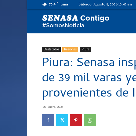
F
70.4
Lima
Sábado, Agosto 8, 2026 10:47 am
SENASA
al
Destacados
Regiones
Piura
Piura: Senasa ins
día
de 39 mil varas 
provenientes de I
23 Enero, 2018