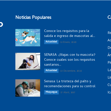
Noticias Populares
C
Conoce los requisitos para la
R
salida e ingreso de mascotas al...
Ac
Actualidad
12 Enero, 2020
D
SENASA: ¿Viajas con tu mascota?
Á
Conoce cuales son los requisitos
Pi
sanitarios...
La
Actualidad
13 Diciembre, 2022
Li
Senasa: La tristeza del palto y
C
recomendaciones para su control
Ic
Moquegua
17 Abril, 2017