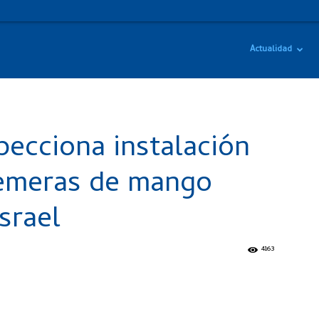
Actualidad
pecciona instalación
yemeras de mango
srael
4163