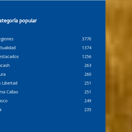
ategoría popular
egiones
3770
tualidad
1374
estacados
1256
ncash
263
ura
260
 Libertad
251
ma Callao
251
usco
249
a
235