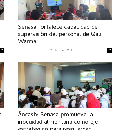
a
Senasa fortalece capacidad de
supervisión del personal de Qali
Warma
0
-
0
SENASACONTIGO
23 Octubre, 2019
a
Áncash: Senasa promueve la
inocuidad alimentaria como eje
estratégico para resguardar...