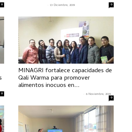
0
-
0
SENASACONTIGO
13 Diciembre, 2019
MINAGRI fortalece capacidades de
s
Qali Warma para promover
alimentos inocuos en...
0
-
CRISTIAN ALEXANDER MACAVILCA MILLER
6 Noviembre, 2019
0