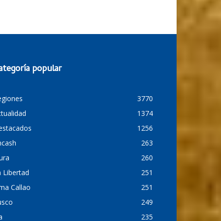
ategoría popular
egiones
3770
tualidad
1374
estacados
1256
ncash
263
ura
260
 Libertad
251
ma Callao
251
usco
249
a
235