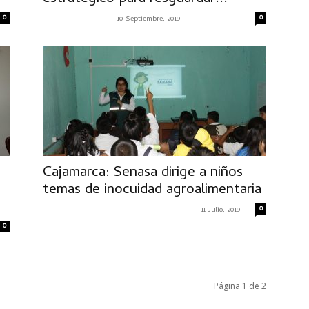
0
-
0
SENASACONTIGO
10 Septiembre, 2019
Cajamarca: Senasa dirige a niños
temas de inocuidad agroalimentaria
-
0
CRISTIAN ALEXANDER MACAVILCA MILLER
11 Julio, 2019
0
Página 1 de 2