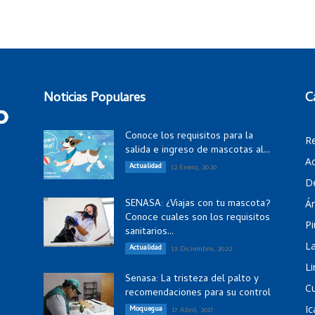
Noticias Populares
C
Conoce los requisitos para la
R
salida e ingreso de mascotas al...
Ac
Actualidad
12 Enero, 2020
D
SENASA: ¿Viajas con tu mascota?
Á
Conoce cuales son los requisitos
Pi
sanitarios...
La
Actualidad
13 Diciembre, 2022
Li
Senasa: La tristeza del palto y
C
recomendaciones para su control
Ic
Moquegua
17 Abril, 2017