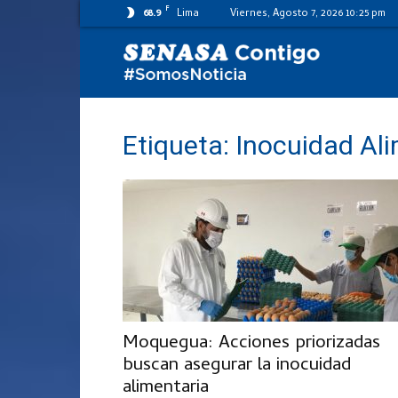
F
68.9
Lima
Viernes, Agosto 7, 2026 10:25 pm
SENASA
al
Etiqueta: Inocuidad Al
día
Moquegua: Acciones priorizadas
buscan asegurar la inocuidad
alimentaria