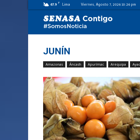
F
67.9
Lima
Viernes, Agosto 7, 2026 10:26 pm
SENASA
al
JUNÍN
Amazonas
Áncash
Apurímac
Arequipa
Aya
día