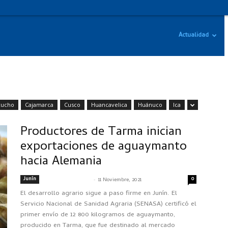
Actualidad
cucho
Cajamarca
Cusco
Huancavelica
Huánuco
Ica
Productores de Tarma inician
exportaciones de aguaymanto
hacia Alemania
Junín
-
0
SENASACONTIGO
11 Noviembre, 2021
El desarrollo agrario sigue a paso firme en Junín. El
Servicio Nacional de Sanidad Agraria (SENASA) certificó el
primer envío de 12 800 kilogramos de aguaymanto,
producido en Tarma, que fue destinado al mercado