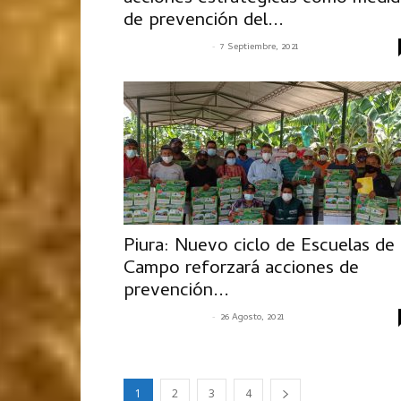
de prevención del...
-
SENASACONTIGO
7 Septiembre, 2021
Piura: Nuevo ciclo de Escuelas de
Campo reforzará acciones de
prevención...
-
SENASACONTIGO
26 Agosto, 2021
1
2
3
4