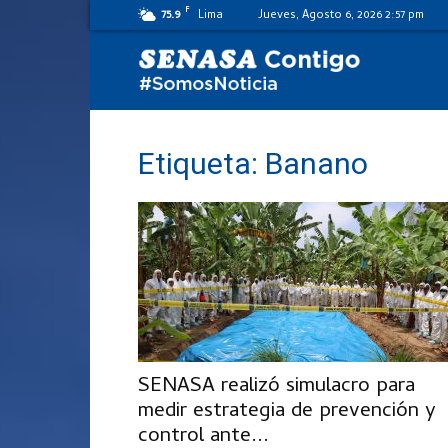
F
75.9
Lima
Jueves, Agosto 6, 2026 2:57 pm
SENASA
al
Etiqueta: Banano
día
SENASA realizó simulacro para
medir estrategia de prevención y
control ante...