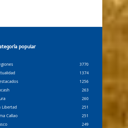
ategoría popular
egiones
3770
tualidad
1374
estacados
1256
ncash
263
ura
260
 Libertad
251
ma Callao
251
usco
249