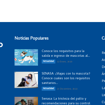
Noticias Populares
C
Conoce los requisitos para la
R
salida e ingreso de mascotas al...
Ac
Actualidad
12 Enero, 2020
D
SENASA: ¿Viajas con tu mascota?
Á
Conoce cuales son los requisitos
Pi
sanitarios...
La
Actualidad
13 Diciembre, 2022
Li
Senasa: La tristeza del palto y
C
recomendaciones para su control