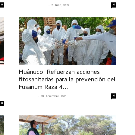
0
-
0
SENASACONTIGO
21 Julio, 2022
Huánuco: Refuerzan acciones
fitosanitarias para la prevención del
Fusarium Raza 4...
-
0
@dm53n4s4
28 Diciembre, 2021
0