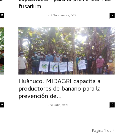
fusarium...
0
-
0
SENASACONTIGO
3 Septiembre, 2021
Huánuco: MIDAGRI capacita a
productores de banano para la
prevención de...
0
-
0
SENASACONTIGO
16 Julio, 2021
Página 1 de 4