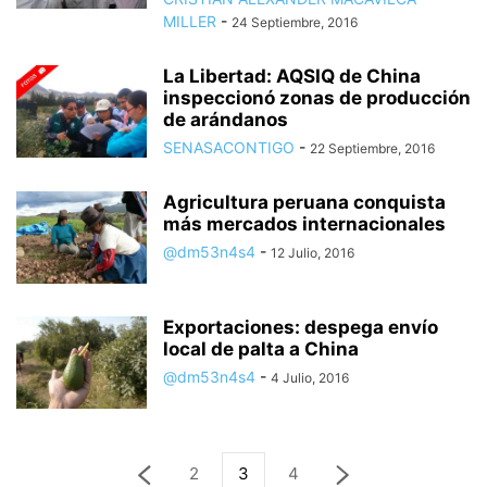
MILLER
-
24 Septiembre, 2016
La Libertad: AQSIQ de China
inspeccionó zonas de producción
de arándanos
SENASACONTIGO
-
22 Septiembre, 2016
Agricultura peruana conquista
más mercados internacionales
@dm53n4s4
-
12 Julio, 2016
Exportaciones: despega envío
local de palta a China
@dm53n4s4
-
4 Julio, 2016
2
3
4