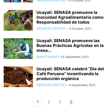
SENASACONTIGO
-
6 Octubre, 2021
Ucayali: SENASA promueve la
Inocuidad Agroalimentaria como
Responsabilidad de todos
SENASACONTIGO
-
4 Octubre, 2021
Ucayali: SENASA promueve las
Buenas Prácticas Agrícolas en la
mesa...
@dm53n4s4
-
23 Septiembre, 2021
Ucayali: SENASA celebró “Día del
Café Peruano” incentivando la
producción orgánica
SENASACONTIGO
-
6 Septiembre, 2021
1
2
3