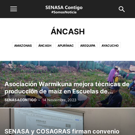
ÁNCASH
AMAZONAS
ÁNCASH
APURÍMAC
AREQUIPA
AYACUCHO
CAJAMARCA
CUSCO
HUANCAVELICA
HUÁNUCO
ICA
JUNÍN
LA LIBERTAD
LAMBAYEQUE
LIMA CALLAO
LORETO
MADRE DE DIOS
MOQUEGUA
PASCO
PIURA
PUNO
SAN MARTÍN
SENASA
TACNA
TUMBES
UCAYALI
VRAEM
Asociación Warmikuna mejora técnicas de
producción de maíz en Escuelas de...
SENASACONTIGO
-
14 Noviembre, 2023
SENASA y COSAGRAS firman convenio