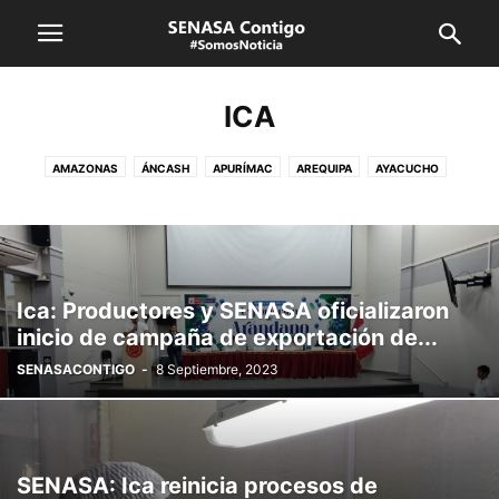
ICA
AMAZONAS
ÁNCASH
APURÍMAC
AREQUIPA
AYACUCHO
CAJAMARCA
CUSCO
HUANCAVELICA
HUÁNUCO
ICA
JUNÍN
LA LIBERTAD
LAMBAYEQUE
LIMA CALLAO
LORETO
MADRE DE DIOS
MOQUEGUA
PASCO
PIURA
PUNO
SAN MARTÍN
SENASA
TACNA
TUMBES
UCAYALI
VRAEM
Ica: Productores y SENASA oficializaron
inicio de campaña de exportación de...
SENASACONTIGO
-
8 Septiembre, 2023
SENASA: Ica reinicia procesos de