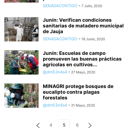
SENASACONTIGO
-
7 Julio, 2020
Junín: Verifican condiciones
sanitarias de matadero municipal
de Jauja
SENASACONTIGO
-
16 Junio, 2020
Junín: Escuelas de campo
promueven las buenas prácticas
agrícolas en cultivos...
@dm53n4s4
-
27 Mayo, 2020
MINAGRI protege bosques de
eucalipto contra plagas
forestales
@dm53n4s4
-
21 Mayo, 2020
4
5
6