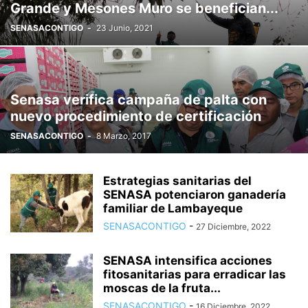
Grande y Mesones Muro se benefician...
SENASACONTIGO
-
23 Junio, 2021
Senasa verifica campaña de palta con
nuevo procedimiento de certificación
SENASACONTIGO
-
8 Marzo, 2017
Estrategias sanitarias del
SENASA potenciaron ganadería
familiar de Lambayeque
SENASACONTIGO
-
27 Diciembre, 2022
SENASA intensifica acciones
fitosanitarias para erradicar las
moscas de la fruta...
SENASACONTIGO
-
16 Diciembre, 2022