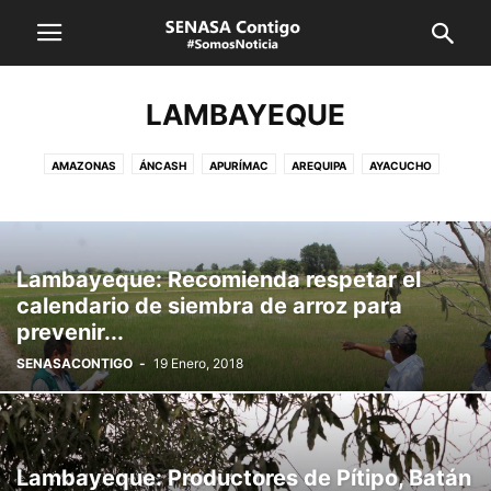
LAMBAYEQUE
AMAZONAS
ÁNCASH
APURÍMAC
AREQUIPA
AYACUCHO
CAJAMARCA
CUSCO
HUANCAVELICA
HUÁNUCO
ICA
JUNÍN
LA LIBERTAD
LAMBAYEQUE
LIMA CALLAO
LORETO
MADRE DE DIOS
MOQUEGUA
PASCO
PIURA
PUNO
Lambayeque: Recomienda respetar el
SAN MARTÍN
SENASA
TACNA
TUMBES
UCAYALI
VRAEM
calendario de siembra de arroz para
prevenir...
SENASACONTIGO
-
19 Enero, 2018
Lambayeque: Productores de Pítipo, Batán